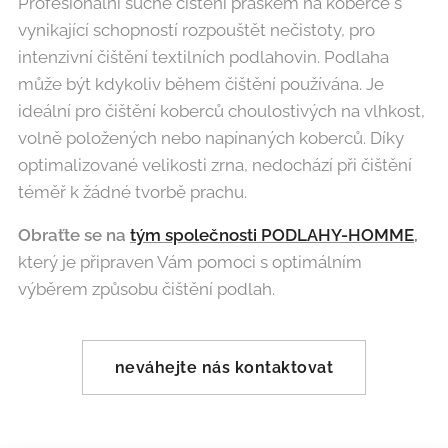
Profesionální suché čištění práškem na koberce s
vynikající schopností rozpouštět nečistoty, pro
intenzivní čištění textilních podlahovin. Podlaha
může být kdykoliv během čištění používána. Je
ideální pro čištění koberců choulostivých na vlhkost,
volně položených nebo napínaných koberců. Díky
optimalizované velikosti zrna, nedochází při čištění
téměř k žádné tvorbě prachu.
Obraťte se na
tým společnosti PODLAHY-HOMME
,
který je připraven Vám pomoci s optimálním
výběrem způsobu čištění podlah.
neváhejte nás kontaktovat