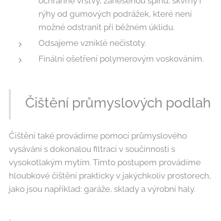
ochranné vrstvy, zanesenou špínu, skvrny i
rýhy od gumových podrážek, které není
možné odstranit při běžném úklidu.
Odsajeme vzniklé nečistoty.
Finální ošetření polymerovým voskováním.
Čištění průmyslových podlah
Čištění také provádíme pomocí průmyslového
vysávání s dokonalou filtrací v součinnosti s
vysokotlakým mytím. Tímto postupem provádíme
hloubkové čištění prakticky v jakýchkoliv prostorech,
jako jsou například: garáže, sklady a výrobní haly.